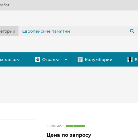
работ
тегории
омплексы
Ограды
Колумбарии
В
Цена по запросу