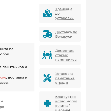
Хранение
до
установки
Доставка по
Беларуси
нита по
Демонтаж
любой
старых
памятников
а памятников и
Установка
нске
, доставка и
памятника,
азов.
ограды
Благоустро
см
йство могил
(плитка/
ро
щебень)