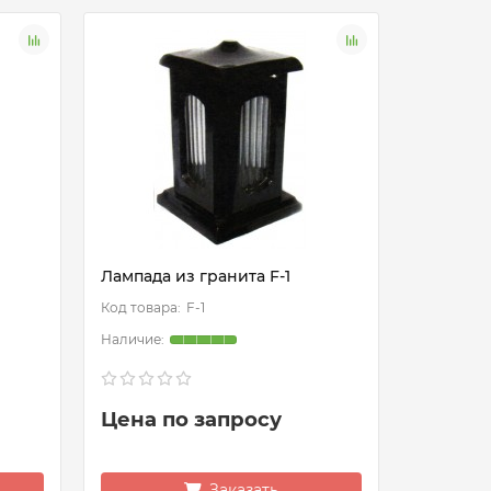
Лампада из гранита F-1
Лампада 
F-1
Цена по запросу
Цена п
Заказать