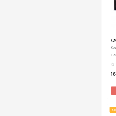
Дв
16
Ск