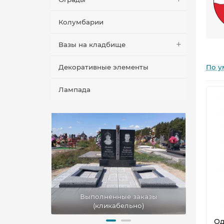
Колумбарии
Вазы на кладбище
Декоративные элементы
По у
Лампада
заказы
Выполненные заказы
Вы
но)
(кликабельно)
Од