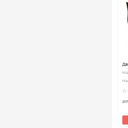
Дв
217