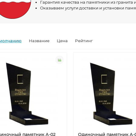
Гарантия качества на памятники из гранита
Оказываем услуги доставки и установки памя
молчанию
Название
Цена
Рейтинг
полненные заказы
Выполненные заказы
(кликабельно)
(кликабельно)
иночный памятник А-02
Одиночный памятник А-0